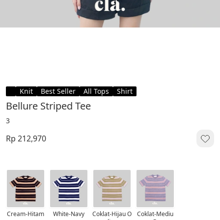
Knit
Best Seller
All Tops
Shirt
Bellure Striped Tee
3
Rp 212,970
Cream-Hitam
White-Navy
Coklat-Hijau O
Coklat-Mediu