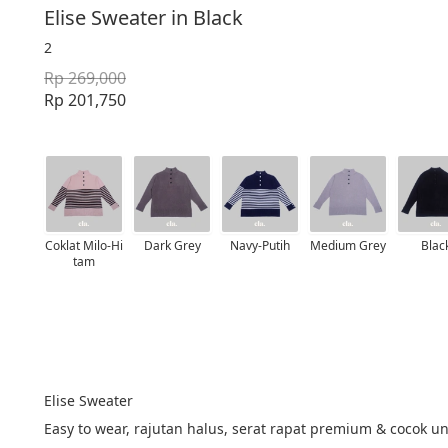
Elise Sweater in Black
2
Rp 269,000
Rp 201,750
Coklat Milo-Hi
Dark Grey
Navy-Putih
Medium Grey
Blac
tam
Elise Sweater
Easy to wear, rajutan halus, serat rapat premium & cocok 