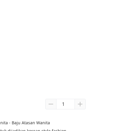
nita - Baju Atasan Wanita
tuk dijadikan korean style fashion.