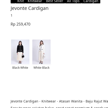
Knit
Knitwear
Best Seller
All Tops
Cardigan
Jevonte Cardigan
1
Rp 259,470
Black-White
White-Black
Jevonte Cardigan - Knitwear - Atasan Wanita - Baju Rajut Wa
Easy to wear, rajutan halus, serat rapat premium & cocok un